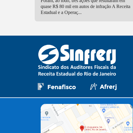
Foram, ao todo, três ações que resultaram em
quase R$ 80 mil em autos de infração A Receita
Estadual e a Operaç...