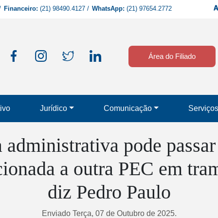
/
Financeiro:
(21) 98490.4127
/
WhatsApp:
(21) 97654.2772
Área do Filiado
ivo
Jurídico
Comunicação
Serviço
administrativa pode passar
acionada a outra PEC em tram
diz Pedro Paulo
Enviado Terça, 07 de Outubro de 2025.