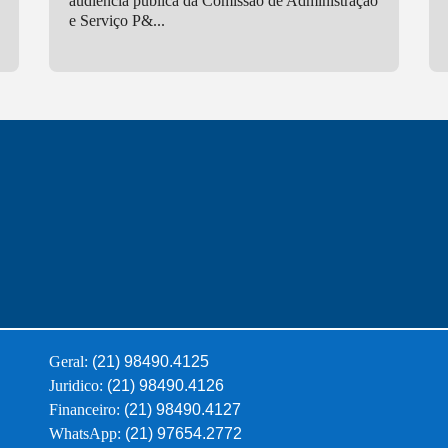
audiência pública da Comissão de Administração
e Serviço P&...
Geral:
(21) 98490.4125
Juridico:
(21) 98490.4126
Financeiro:
(21) 98490.4127
WhatsApp:
(21) 97654.2772