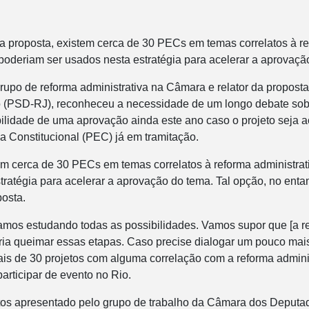
a proposta, existem cerca de 30 PECs em temas correlatos à r
 poderiam ser usados nesta estratégia para acelerar a aprovaç
upo de reforma administrativa na Câmara e relator da propost
o (PSD-RJ), reconheceu a necessidade de um longo debate sob
bilidade de uma aprovação ainda este ano caso o projeto seja
 Constitucional (PEC) já em tramitação.
em cerca de 30 PECs em temas correlatos à reforma administrat
tratégia para acelerar a aprovação do tema. Tal opção, no ent
posta.
amos estudando todas as possibilidades. Vamos supor que [a r
eria queimar essas etapas. Caso precise dialogar um pouco mais
is de 30 projetos com alguma correlação com a reforma adminis
articipar de evento no Rio.
tos apresentado pelo grupo de trabalho da Câmara dos Deputa