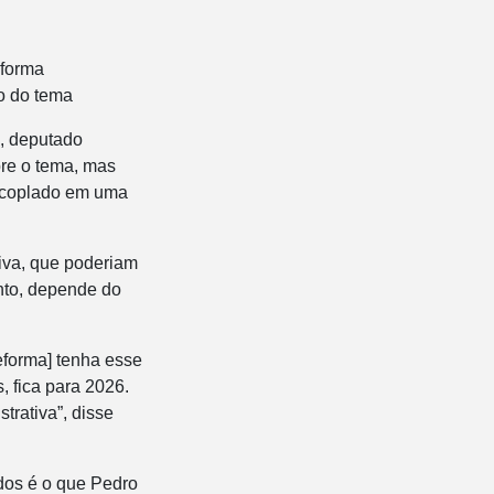
eforma
ão do tema
a, deputado
re o tema, mas
 acoplado em uma
iva, que poderiam
anto, depende do
eforma] tenha esse
, fica para 2026.
trativa”, disse
dos é o que Pedro