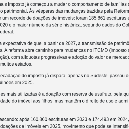
mais imposto já começou a mudar o comportamento de famílias
o patrimonial. Às vésperas das mudanças trazidas pela Reforma
am um recorde de doações de imóveis: foram 185.861 escrituras 
20 e o maior número da série histórica, segundo dados do Col
ederal.
a expectativa de que, a partir de 2027, a transmissão de patrim
ís. A reforma abre caminho para mudanças no ITCMD (Imposto
ção), com alíquotas progressivas e adoção do valor de merca
 muitos estados.
rrecadação do imposto já dispara: apenas no Sudeste, passou d
bilhões em 2025.
 mais utilizadas é a doação com reserva de usufruto, pela qu
edade do imóvel aos filhos, mas mantêm o direito de uso e adm
escendo: após 160.860 escrituras em 2023 e 174.493 em 2024, 
 doações de imóveis em 2025, movimento que pode se intensifi