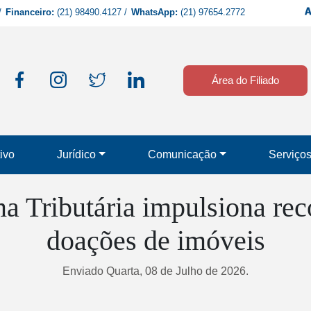
/
Financeiro:
(21) 98490.4127
/
WhatsApp:
(21) 97654.2772
Área do Filiado
ivo
Jurídico
Comunicação
Serviço
a Tributária impulsiona rec
doações de imóveis
Enviado Quarta, 08 de Julho de 2026.