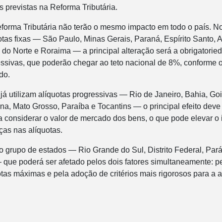
s previstas na Reforma Tributária.
orma Tributária não terão o mesmo impacto em todo o país. N
tas fixas — São Paulo, Minas Gerais, Paraná, Espírito Santo,
do Norte e Roraima — a principal alteração será a obrigatorie
essivas, que poderão chegar ao teto nacional de 8%, conforme o
do.
já utilizam alíquotas progressivas — Rio de Janeiro, Bahia, G
na, Mato Grosso, Paraíba e Tocantins — o principal efeito deve
a considerar o valor de mercado dos bens, o que pode elevar o
s nas alíquotas.
o grupo de estados — Rio Grande do Sul, Distrito Federal, Par
que poderá ser afetado pelos dois fatores simultaneamente: p
tas máximas e pela adoção de critérios mais rigorosos para a 