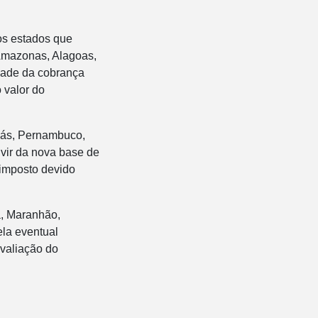
os estados que
 Amazonas, Alagoas,
dade da cobrança
 valor do
oiás, Pernambuco,
 vir da nova base de
 imposto devido
á, Maranhão,
ela eventual
avaliação do