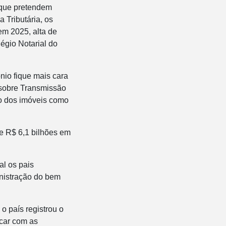
 que pretendem
 Tributária, os
em 2025, alta de
égio Notarial do
ônio fique mais cara
 sobre Transmissão
do dos imóveis como
e R$ 6,1 bilhões em
al os pais
inistração do bem
o país registrou o
car com as